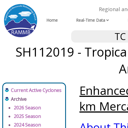
Regional a
Home
Real-Time Data
TC
SH112019 - Tropical
A
Enhanced
Current Active Cyclones
Archive
km Merca
2026 Season
2025 Season
About Th
2024 Season