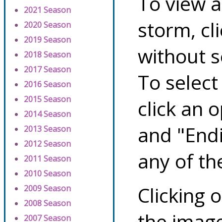
To view a
2021 Season
storm, cl
2020 Season
2019 Season
without s
2018 Season
2017 Season
To select
2016 Season
2015 Season
click an 
2014 Season
and "Endi
2013 Season
2012 Season
any of th
2011 Season
2010 Season
Clicking o
2009 Season
2008 Season
the image
2007 Season