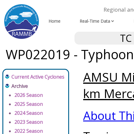
Regional a
Home
Real-Time Data
TC
WP022019 - Typhoon (
AMSU Mi
Current Active Cyclones
Archive
km Merca
2026 Season
2025 Season
About Th
2024 Season
2023 Season
2022 Season